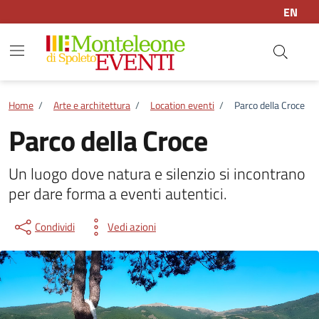
Vai ai contenuti
Vai al footer
EN
Home
/
Arte e architettura
/
Location eventi
/
Parco della Croce
Parco della Croce
Un luogo dove natura e silenzio si incontrano
per dare forma a eventi autentici.
Condividi
Vedi azioni